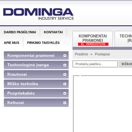
DARBO PASIŪLYMAI
KONTAKTAI
KOMPONENTAI
TECH
PRAMONEI
Į
APIE MUS
PIRKIMO TAISYKLĖS
EL. PARDUOTUVĖ
Pradinis
»
Puslapiai
Komponentai pramonei
Ieškot
Technologinė įranga
Krautuvai
Miško technika
Puspriekabės
Keltuvai