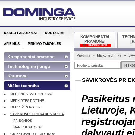
DARBO PASIŪLYMAI
KONTAKTAI
KOMPONENTAI
TECH
PRAMONEI
Į
APIE MUS
PIRKIMO TAISYKLĖS
EL. PARDUOTUVĖ
Pradinis
»
Miško technika
»
SAV
Komponentai pramonei
Ieškot
Technologinė įranga
Krautuvai
SAVIKROVĖS PRIE
Miško technika
MEDIENOS SMULKINTUVAI
Pasikeitus 
MEDKIRTĖS ROTTNE
Lietuvoje, K
MEDVEŽĖS ROTTNE
SAVIKROVĖS PRIEKABOS KESLA
registruoja
PRIEKABOS
MANIPULIATORIAI
dalyvauti 
GRIEBTUVAI IR GILJOTINOS