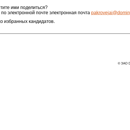
отите ими поделиться?
 по электронной почте электронная почта
pakrovejai@doming
о избранных кандидатов.
© ЗАО D