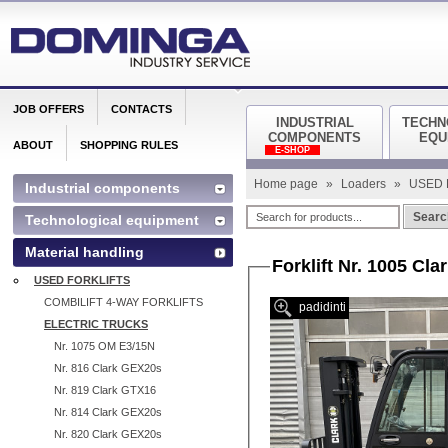
JOB OFFERS
CONTACTS
INDUSTRIAL
TECHN
COMPONENTS
EQU
ABOUT
SHOPPING RULES
E-SHOP
Home page
»
Loaders
»
USED 
Industrial components
Searc
Technological equipment
Material handling
Forklift Nr. 1005 Cla
USED FORKLIFTS
COMBILIFT 4-WAY FORKLIFTS
padidinti
ELECTRIC TRUCKS
Nr. 1075 OM E3/15N
Nr. 816 Clark GEX20s
Nr. 819 Clark GTX16
Nr. 814 Clark GEX20s
Nr. 820 Clark GEX20s