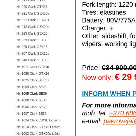
Nr. 919 Clark GTX16
Fork length: 122
Nr. 920 Clark GTX16
Tires: elastinės
Nr. 921 Clark GEX20s
Battery: 80V/775
Nr. 922 Clark GEX20s
Charger: +
Nr. 912 Clark GEX20s
Nr. 923 Clark GEX25
Other: sideshift, f
Nr. 929 Clark GEX30L
wipers, working li
Nr. 925 Clark GEX25
Nr. 907 Clark GEX20s
Nr. 940 Clark GEX30L
Price:
€34 900.0
Nr. 1011 Clark GTX16
Nr. 1058 Clark GTX16
€
29 
Now only:
Nr. 1025 Clark STE16
Nr. 1004 Clark SE25
INFORM WHEN P
Nr. 1005 Clark SE30
Nr. 1000 Clark SE30
For more informa
Nr. 1006 Clark SE30
mob. tel.
+370 68
Nr. 1007 Clark SE30
e-mail:
pakrovejai
Nr. 1024 Clark L30XE Lithium
Nr. 1010 Clark GTX16 Lithium
Nr. 1003 Clark GEX20s Lithium