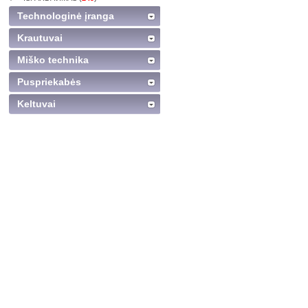
Technologinė įranga
Krautuvai
Miško technika
Puspriekabės
Keltuvai