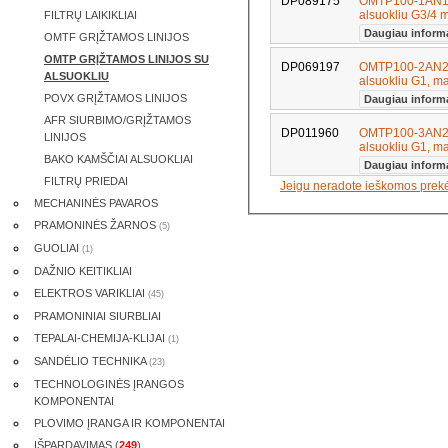
DP089175
OMTP100-1AN1-B
alsuokliu G3/4
FILTRŲ LAIKIKLIAI
Daugiau inform
OMTF GRĮŽTAMOS LINIJOS
OMTP GRĮŽTAMOS LINIJOS SU
DP069197
OMTP100-2AN2-B
ALSUOKLIU
alsuokliu G1, m
POVX GRĮŽTAMOS LINIJOS
Daugiau inform
AFR SIURBIMO/GRĮŽTAMOS
DP011960
OMTP100-3AN2-B
LINIJOS
alsuokliu G1, m
BAKO KAMŠČIAI ALSUOKLIAI
Daugiau inform
FILTRŲ PRIEDAI
Jeigu neradote ieškomos prek
MECHANINĖS PAVAROS
PRAMONINĖS ŽARNOS
(5)
GUOLIAI
(1)
DAŽNIO KEITIKLIAI
ELEKTROS VARIKLIAI
(45)
PRAMONINIAI SIURBLIAI
TEPALAI-CHEMIJA-KLIJAI
(1)
SANDĖLIO TECHNIKA
(23)
TECHNOLOGINĖS ĮRANGOS
KOMPONENTAI
PLOVIMO ĮRANGA IR KOMPONENTAI
IŠPARDAVIMAS (
249
)