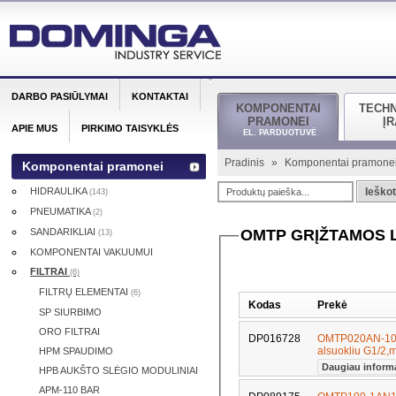
DARBO PASIŪLYMAI
KONTAKTAI
KOMPONENTAI
TECH
PRAMONEI
Į
APIE MUS
PIRKIMO TAISYKLĖS
EL. PARDUOTUVĖ
Pradinis
»
Komponentai pramone
Komponentai pramonei
HIDRAULIKA
Ieškot
(143)
PNEUMATIKA
(2)
SANDARIKLIAI
OMTP GRĮŽTAMOS L
(13)
KOMPONENTAI VAKUUMUI
FILTRAI
(6)
FILTRŲ ELEMENTAI
(6)
Kodas
Prekė
SP SIURBIMO
ORO FILTRAI
DP016728
OMTP020AN-10 Fi
alsuokliu G1/2,
HPM SPAUDIMO
Daugiau inform
HPB AUKŠTO SLĖGIO MODULINIAI
APM-110 BAR