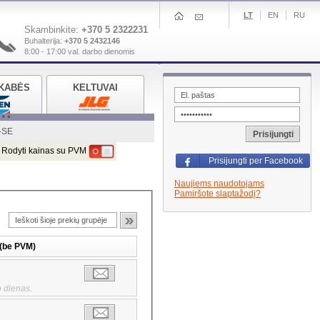
LT
EN
RU
Skambinkite:
+370 5 2322231
Buhalterija:
+370 5 2432146
8:00 - 17:00 val. darbo dienomis
KABĖS
KELTUVAI
-SE
Prisijungti
Rodyti kainas su PVM
Prisijungti per Facebook
Naujiems naudotojams
Pamiršote slaptažodį?
 (be PVM)
7
 dienas.
7