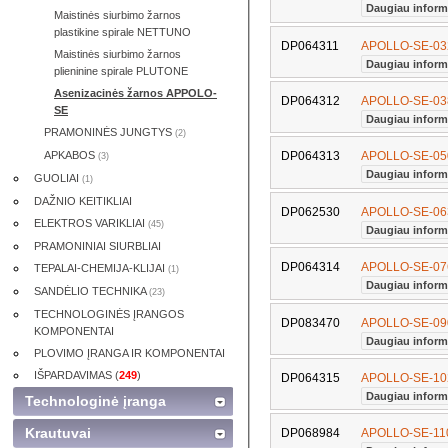
Daugiau inform
Maistinės siurbimo žarnos
plastikine spirale NETTUNO
DP064311
APOLLO-SE-032
Maistinės siurbimo žarnos
Daugiau inform
plieninine spirale PLUTONE
Asenizacinės žarnos APPOLO-
DP064312
APOLLO-SE-038
SE
Daugiau inform
PRAMONINĖS JUNGTYS
(2)
APKABOS
DP064313
APOLLO-SE-050
(3)
Daugiau inform
GUOLIAI
(1)
DAŽNIO KEITIKLIAI
DP062530
APOLLO-SE-063
ELEKTROS VARIKLIAI
(45)
Daugiau inform
PRAMONINIAI SIURBLIAI
DP064314
APOLLO-SE-076
TEPALAI-CHEMIJA-KLIJAI
(1)
Daugiau inform
SANDĖLIO TECHNIKA
(23)
TECHNOLOGINĖS ĮRANGOS
DP083470
APOLLO-SE-090
KOMPONENTAI
Daugiau inform
PLOVIMO ĮRANGA IR KOMPONENTAI
IŠPARDAVIMAS (
249
)
DP064315
APOLLO-SE-102
Daugiau inform
Technologinė įranga
Krautuvai
DP068984
APOLLO-SE-110