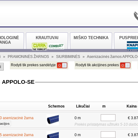
NOLOGINĖ
KRAUTUVAI
MIŠKO TECHNIKA
PUSPRIE
RANGA
i
»
PRAMONINĖS ŽARNOS
»
SIURBIMINĖS
»
Asenizacinės žarnos APPOLO
Rodyti tik prekes sandėlyje
Rodyti tik akcijines prekes
i
os APPOLO-SE
Schemos
Likučiai
m
Kaina
 asenizacinė žarna
0 m
€ 3.8
acijos
Prekės pristatymas užtruks 5-10 darbo
 asenizacinė žarna
0 m
€ 3.8