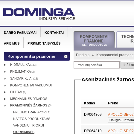
DARBO PASIŪLYMAI
KONTAKTAI
KOMPONENTAI
TECH
PRAMONEI
Į
APIE MUS
PIRKIMO TAISYKLĖS
EL. PARDUOTUVĖ
Pradinis
»
Komponentai pramone
Komponentai pramonei
HIDRAULIKA
Ieškot
(143)
PNEUMATIKA
(2)
SANDARIKLIAI
Asenizacinės žarn
(13)
KOMPONENTAI VAKUUMUI
FILTRAI
(6)
MECHANINĖS PAVAROS
Kodas
Prekė
PRAMONINĖS ŽARNOS
(5)
PNEUMOTRANSPORTO
DP064309
APOLLO-SE-020
NAFTOS PRODUKTAMS
Daugiau inform
VANDENIUI IR ORUI
DP064310
APOLLO-SE-025
SIURBIMINĖS