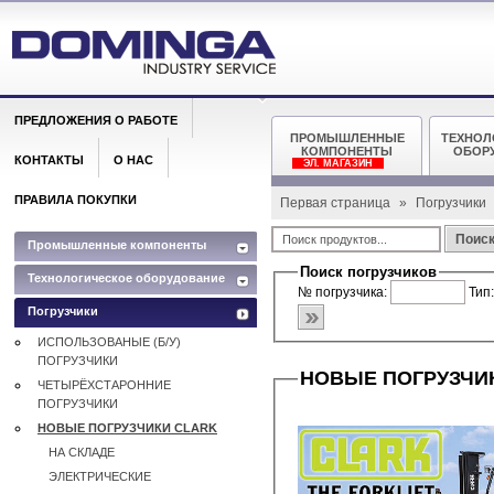
ПРЕДЛОЖЕНИЯ О РАБОТЕ
ПРОМЫШЛЕННЫЕ
ТЕХНОЛ
КОМПОНЕНТЫ
ОБОР
КОНТАКТЫ
О НАС
ЭЛ. МАГАЗИН
ПРАВИЛА ПОКУПКИ
Первая страница
»
Погрузчики
Поис
Промышленные компоненты
Поиск погрузчиков
Технологическое оборудование
№ погрузчика:
Тип
Погрузчики
ИСПОЛЬЗОВАНЫЕ (Б/У)
ПОГРУЗЧИКИ
НОВЫЕ ПОГРУЗЧИ
ЧЕТЫРЁХСТАРОННИЕ
ПОГРУЗЧИКИ
НОВЫЕ ПОГРУЗЧИКИ CLARK
НА СКЛАДЕ
ЭЛЕКТРИЧЕСКИЕ