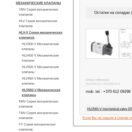
МЕХАНИЧЕСКИЕ КЛАПАНЫ
YMV Серия механических
Остатки на складах (
клапанов
HLV Серия механических
клапанов
HLV-V Серия механических
клапанов
HLV300-V Механические
клапаны
HLV400-V Механические
клапаны
HLV500-V Механические
клапаны
HLV460-V Механические
Cross reference
:
клапаны
HLV560-D-V HLV560-S-V
HLV560-V Механические
mob. tel.: +370 612 09298
клапаны
KMV Серия механических
клапанов
HLV560-V mechanical valve D
TMV Серия механических
Если Вы не нашли в списке 
клапанов
FT Серия механических
клапанов