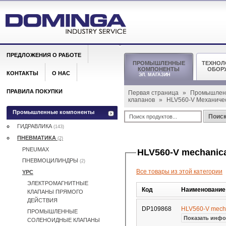
ПРЕДЛОЖЕНИЯ О РАБОТЕ
ПРОМЫШЛЕННЫЕ
ТЕХНОЛ
КОМПОНЕНТЫ
ОБОР
КОНТАКТЫ
О НАС
ЭЛ. МАГАЗИН
ПРАВИЛА ПОКУПКИ
Первая страница
»
Промышлен
клапанов
»
HLV560-V Механиче
Промышленные компоненты
Поис
ГИДРАВЛИКА
(143)
ПНЕВМАТИКА
(2)
PNEUMAX
HLV560-V mechanica
ПНЕВМОЦИЛИНДРЫ
(2)
Все товары из этой категории
YPC
ЭЛЕКТРОМАГНИТНЫЕ
Код
Наименование
КЛАПАНЫ ПРЯМОГО
ДЕЙСТВИЯ
DP109868
HLV560-V mecha
ПРОМЫШЛЕННЫЕ
Показать инфо
СОЛЕНОИДНЫЕ КЛАПАНЫ