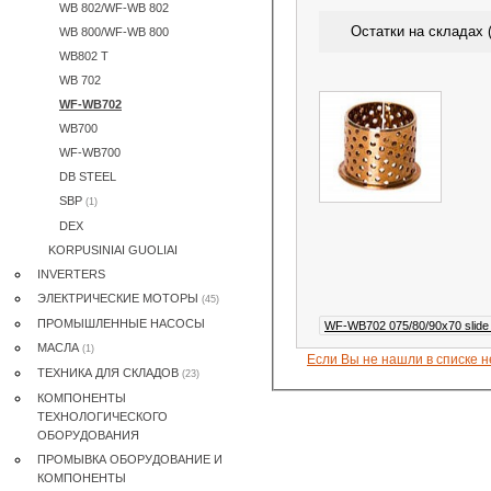
WB 802/WF-WB 802
Остатки на складах (
WB 800/WF-WB 800
WB802 T
WB 702
WF-WB702
WB700
WF-WB700
DB STEEL
SBP
(1)
DEX
KORPUSINIAI GUOLIAI
INVERTERS
ЭЛЕКТРИЧЕСКИE МОТОРЫ
(45)
ПРОМЫШЛЕННЫЕ НАСОСЫ
WF-WB702 075/80/90x70 slide
MАСЛА
(1)
Если Вы не нашли в списке 
ТЕХНИКА ДЛЯ СКЛАДОВ
(23)
КОМПОНЕНТЫ
ТЕХНОЛОГИЧЕСКОГО
ОБОРУДОВАНИЯ
ПРОМЫВКА ОБОРУДОВАНИЕ И
КОМПОНЕНТЫ