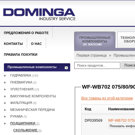
ПРЕДЛОЖЕНИЯ О РАБОТЕ
ПРОМЫШЛЕННЫЕ
ТЕХНОЛ
КОМПОНЕНТЫ
ОБОР
КОНТАКТЫ
О НАС
ЭЛ. МАГАЗИН
ПРАВИЛА ПОКУПКИ
Первая страница
»
Промышлен
Поис
Промышленные компоненты
ГИДРАВЛИКА
(143)
ПНЕВМАТИКА
(2)
WF-WB702 075/80/90
УПЛОТНЕНИЯ
(13)
ВАКУУМНЫЕ КОМПОНЕНТЫ
Все товары из этой категории
ФИЛЬТРАЦИЯ
(6)
Код
Наименование
МЕХАНИЧЕСКАЯ ПЕРЕДАЧА
РУКАВА
(5)
DP039569
WF-WB702 075/8
ПОДШИПНИКИ
(1)
Показать инфо
СКОЛЬЖЕНИЕ
(1)