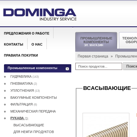
ПРЕДЛОЖЕНИЯ О РАБОТЕ
ПРОМЫШЛЕННЫЕ
ТЕХНОЛ
КОМПОНЕНТЫ
ОБОР
КОНТАКТЫ
О НАС
ЭЛ. МАГАЗИН
ПРАВИЛА ПОКУПКИ
Первая страница
»
Промышлен
Поис
Промышленные компоненты
ГИДРАВЛИКА
(143)
ПНЕВМАТИКА
(2)
ВСАСЫВАЮЩИЕ
УПЛОТНЕНИЯ
(13)
ВАКУУМНЫЕ КОМПОНЕНТЫ
ФИЛЬТРАЦИЯ
(6)
МЕХАНИЧЕСКАЯ ПЕРЕДАЧА
РУКАВА
(5)
ВЫСАСЫВАЮЩИЕ
ДЛЯ НЕФТИ ПРОДУКТОВ