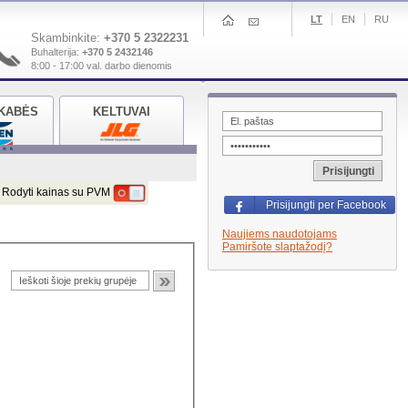
LT
EN
RU
Skambinkite:
+370 5 2322231
Buhalterija:
+370 5 2432146
8:00 - 17:00 val. darbo dienomis
KABĖS
KELTUVAI
Prisijungti
Rodyti kainas su PVM
Prisijungti per Facebook
Naujiems naudotojams
Pamiršote slaptažodį?