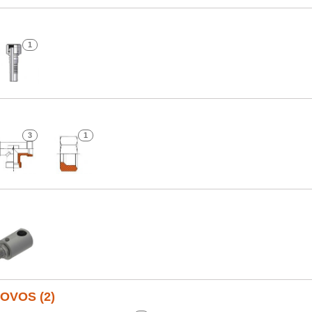
1
3
1
OVOS (2)