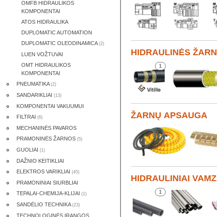
OMFB HIDRAULIKOS
KOMPONENTAI
ATOS HIDRAULIKA
DUPLOMATIC AUTOMATION
DUPLOMATIC OLEODINAMICA
(2)
HIDRAULINĖS ŽARN
LUEN VOŽTUVAI
OMT HIDRAULIKOS
1
KOMPONENTAI
PNEUMATIKA
(2)
SANDARIKLIAI
(13)
KOMPONENTAI VAKUUMUI
ŽARNŲ APSAUGA
FILTRAI
(6)
MECHANINĖS PAVAROS
PRAMONINĖS ŽARNOS
(5)
GUOLIAI
(1)
DAŽNIO KEITIKLIAI
ELEKTROS VARIKLIAI
(45)
HIDRAULINIAI VAMZD
PRAMONINIAI SIURBLIAI
1
TEPALAI-CHEMIJA-KLIJAI
(1)
SANDĖLIO TECHNIKA
(23)
TECHNOLOGINĖS ĮRANGOS