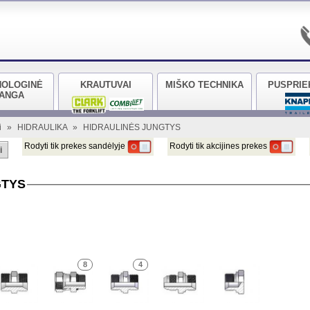
NOLOGINĖ
KRAUTUVAI
MIŠKO TECHNIKA
PUSPRIE
RANGA
i
»
HIDRAULIKA
»
HIDRAULINĖS JUNGTYS
Rodyti tik prekes sandėlyje
Rodyti tik akcijines prekes
i
GTYS
8
4