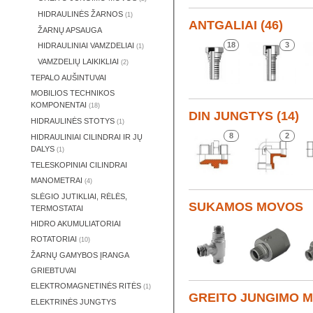
HIDRAULINĖS ŽARNOS
(1)
ANTGALIAI (46)
ŽARNŲ APSAUGA
18
3
HIDRAULINIAI VAMZDELIAI
(1)
VAMZDELIŲ LAIKIKLIAI
(2)
TEPALO AUŠINTUVAI
MOBILIOS TECHNIKOS
KOMPONENTAI
(18)
DIN JUNGTYS (14)
HIDRAULINĖS STOTYS
(1)
8
2
HIDRAULINIAI CILINDRAI IR JŲ
DALYS
(1)
TELESKOPINIAI CILINDRAI
MANOMETRAI
(4)
SLĖGIO JUTIKLIAI, RĖLĖS,
SUKAMOS MOVOS
TERMOSTATAI
HIDRO AKUMULIATORIAI
ROTATORIAI
(10)
ŽARNŲ GAMYBOS ĮRANGA
GRIEBTUVAI
ELEKTROMAGNETINĖS RITĖS
(1)
GREITO JUNGIMO M
ELEKTRINĖS JUNGTYS