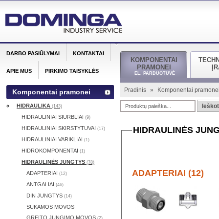
DARBO PASIŪLYMAI
KONTAKTAI
KOMPONENTAI
TECH
PRAMONEI
Į
APIE MUS
PIRKIMO TAISYKLĖS
EL. PARDUOTUVĖ
Pradinis
»
Komponentai pramone
Komponentai pramonei
HIDRAULIKA
Ieškot
(143)
HIDRAULINIAI SIURBLIAI
(9)
HIDRAULINIAI SKIRSTYTUVAI
HIDRAULINĖS JUN
(17)
HIDRAULINIAI VARIKLIAI
(1)
HIDROKOMPONENTAI
(1)
HIDRAULINĖS JUNGTYS
(78)
ADAPTERIAI (12)
ADAPTERIAI
(12)
ANTGALIAI
(46)
DIN JUNGTYS
(14)
SUKAMOS MOVOS
GREITO JUNGIMO MOVOS
(2)