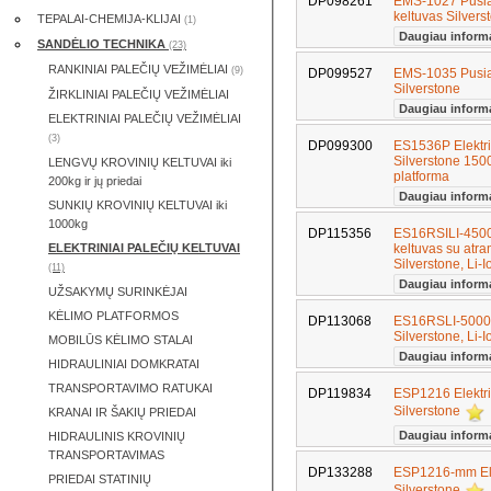
DP098261
EMS-1027 Pusiau
keltuvas Silver
TEPALAI-CHEMIJA-KLIJAI
(1)
Daugiau inform
SANDĖLIO TECHNIKA
(23)
RANKINIAI PALEČIŲ VEŽIMĖLIAI
(9)
DP099527
EMS-1035 Pusiau
Silverstone
ŽIRKLINIAI PALEČIŲ VEŽIMĖLIAI
Daugiau inform
ELEKTRINIAI PALEČIŲ VEŽIMĖLIAI
(3)
DP099300
ES1536P Elektri
Silverstone 150
LENGVŲ KROVINIŲ KELTUVAI iki
platforma
200kg ir jų priedai
Daugiau inform
SUNKIŲ KROVINIŲ KELTUVAI iki
1000kg
DP115356
ES16RSILI-4500 
ELEKTRINIAI PALEČIŲ KELTUVAI
keltuvas su atr
Silverstone, Li-
(11)
Daugiau inform
UŽSAKYMŲ SURINKĖJAI
KĖLIMO PLATFORMOS
DP113068
ES16RSLI-5000 E
Silverstone, Li-
MOBILŪS KĖLIMO STALAI
Daugiau inform
HIDRAULINIAI DOMKRATAI
TRANSPORTAVIMO RATUKAI
DP119834
ESP1216 Elektri
Silverstone
KRANAI IR ŠAKIŲ PRIEDAI
Daugiau inform
HIDRAULINIS KROVINIŲ
TRANSPORTAVIMAS
DP133288
ESP1216-mm Elek
PRIEDAI STATINIŲ
Silverstone