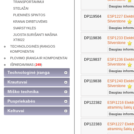
TRANSPORTAVIMUI
Daugiau inform
STELAŽAI
PLIENINĖS SPINTOS
DP119564
ESP1227 Elektri
Silverstone
KRANAI DIRBTUVĖMS
Daugiau inform
SVARSTYKLĖS
JUOSTA SURIŠANTI MAŠINA
DP119836
ESP1233 Elektri
XT8022
Silverstone
TECHNOLOGINĖS ĮRANGOS
Daugiau inform
KOMPONENTAI
PLOVIMO ĮRANGA IR KOMPONENTAI
DP119837
ESP1236 Elektri
Silverstone
IŠPARDAVIMAS (
249
)
Daugiau inform
Technologinė įranga
DP119838
ESP1240 Elektri
Krautuvai
Silverstone
Miško technika
Daugiau inform
Puspriekabės
DP122382
ESPi1216 Elektri
atraminių šakių
Keltuvai
Daugiau inform
DP122383
ESPi1227 Elektri
atraminių šakių