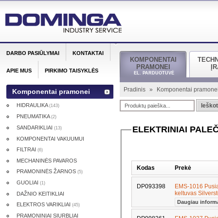
DARBO PASIŪLYMAI
KONTAKTAI
KOMPONENTAI
TECH
PRAMONEI
Į
APIE MUS
PIRKIMO TAISYKLĖS
EL. PARDUOTUVĖ
Pradinis
»
Komponentai pramone
Komponentai pramonei
HIDRAULIKA
Ieškot
(143)
PNEUMATIKA
(2)
SANDARIKLIAI
ELEKTRINIAI PALEČ
(13)
KOMPONENTAI VAKUUMUI
FILTRAI
(6)
MECHANINĖS PAVAROS
Kodas
Prekė
PRAMONINĖS ŽARNOS
(5)
GUOLIAI
(1)
DP093398
EMS-1016 Pusiau
keltuvas Silver
DAŽNIO KEITIKLIAI
Daugiau inform
ELEKTROS VARIKLIAI
(45)
PRAMONINIAI SIURBLIAI