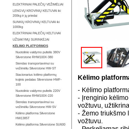
ELEKTRINIAI PALEČIŲ VEŽIMĖLIAI
LENGVŲ KROVINIŲ KELTUVAI iki
200kg ir jų priedai
SUNKIŲ KROVINIŲ KELTUVAI iki
1000kg
ELEKTRINIAI PALEČIŲ KELTUVAI
UŽSAKYMŲ SURINKĖJAI
KĖLIMO PLATFORMOS
Nuotolinio valdymo pultelis 380V
Silverstone RHW100X-380
Stendas transportavimui su
vežimėliu Silverstone HW-ST
Stacionarius kėlimo platformų
Kėlimo platfor
kojinis pedalas Silverstone HWF-
100
- Kėlimo platform
Nuotolinio valdymo pultelis 220V
Silverstone RHW100X-220
- Įrenginio kėlim
Stendas transportavimui su
vožtuvu, užtikri
vežimėliu Silverstone HW-SV
- Žemo triukšmo 
Kėlimo platforma Silverstone
HW1385T
vožtuvu.
Kėlimo platforma Silverstone SU600
- Perkeliamas ribi