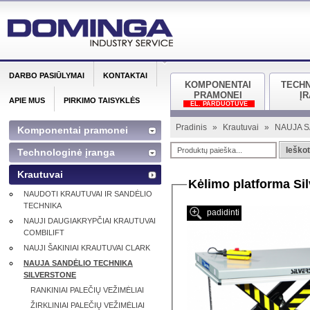
DARBO PASIŪLYMAI
KONTAKTAI
KOMPONENTAI
TECH
PRAMONEI
Į
APIE MUS
PIRKIMO TAISYKLĖS
EL. PARDUOTUVĖ
Pradinis
»
Krautuvai
»
NAUJA S
Komponentai pramonei
Ieškot
Technologinė įranga
Krautuvai
Kėlimo platforma Si
NAUDOTI KRAUTUVAI IR SANDĖLIO
TECHNIKA
padidinti
NAUJI DAUGIAKRYPČIAI KRAUTUVAI
COMBILIFT
NAUJI ŠAKINIAI KRAUTUVAI CLARK
NAUJA SANDĖLIO TECHNIKA
SILVERSTONE
RANKINIAI PALEČIŲ VEŽIMĖLIAI
ŽIRKLINIAI PALEČIŲ VEŽIMĖLIAI