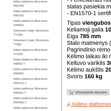
Kėlimo platforma Silverstone
stalas pasiekia m
HW1465
Kėlimo platforma Silverstone
- EN1570-1 sertif
HW1410
Kėlimo platforma Silverstone
Tipas
viengubos 
HW6002
Keliamoji galia
10
Sukamasis stalas Silverstone
Eiga
785 mm
TT1000
Sukamasis stalas Silverstone
Stalo matmenys 
TT800
Pagrindinio rėmo
Kėlimo platforma Silverstone
HT2000
Kėlimo laikas iki
Kėlimo platforma Silverstone
Keltuvo variklis
3
HW502-Y
Kėlimo aukštis
2
Kėlimo platforma Silverstone
HW4001
Svoris
1
60 kg
Kėlimo platforma Silverstone
HW1012-Y
Kėlimo platforma Silverstone
Užsisakykite internetu
HW2011-Y
Kėlimo platforma Silverstone
HW3000-Y
Kėlimo platform
Kėlimo platforma Silverstone