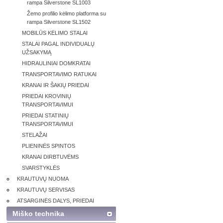
rampa Silverstone SL1003
Žemo profilio kėlimo platforma su
rampa Silverstone SL1502
MOBILŪS KĖLIMO STALAI
STALAI PAGAL INDIVIDUALŲ
UŽSAKYMĄ
HIDRAULINIAI DOMKRATAI
TRANSPORTAVIMO RATUKAI
KRANAI IR ŠAKIŲ PRIEDAI
PRIEDAI KROVINIŲ
TRANSPORTAVIMUI
PRIEDAI STATINIŲ
TRANSPORTAVIMUI
STELAŽAI
PLIENINĖS SPINTOS
KRANAI DIRBTUVĖMS
SVARSTYKLĖS
KRAUTUVŲ NUOMA
KRAUTUVŲ SERVISAS
ATSARGINĖS DALYS, PRIEDAI
Miško technika