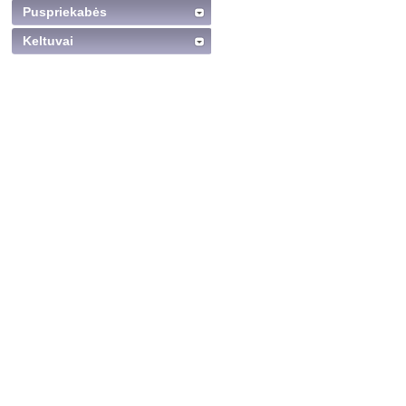
Puspriekabės
Keltuvai