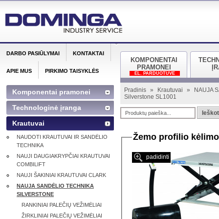
DARBO PASIŪLYMAI
KONTAKTAI
KOMPONENTAI
TECH
PRAMONEI
Į
APIE MUS
PIRKIMO TAISYKLĖS
EL. PARDUOTUVĖ
Pradinis
»
Krautuvai
»
NAUJA S
Komponentai pramonei
Silverstone SL1001
Technologinė įranga
Ieškot
Krautuvai
Žemo profilio kėlim
NAUDOTI KRAUTUVAI IR SANDĖLIO
TECHNIKA
NAUJI DAUGIAKRYPČIAI KRAUTUVAI
padidinti
COMBILIFT
NAUJI ŠAKINIAI KRAUTUVAI CLARK
NAUJA SANDĖLIO TECHNIKA
SILVERSTONE
RANKINIAI PALEČIŲ VEŽIMĖLIAI
ŽIRKLINIAI PALEČIŲ VEŽIMĖLIAI