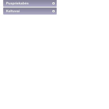
Puspriekabės
Keltuvai