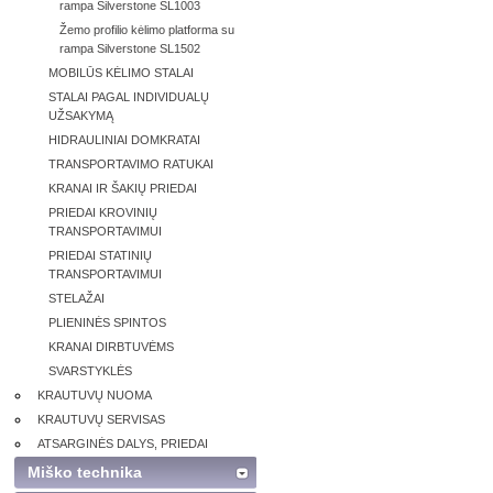
rampa Silverstone SL1003
Žemo profilio kėlimo platforma su
rampa Silverstone SL1502
MOBILŪS KĖLIMO STALAI
STALAI PAGAL INDIVIDUALŲ
UŽSAKYMĄ
HIDRAULINIAI DOMKRATAI
TRANSPORTAVIMO RATUKAI
KRANAI IR ŠAKIŲ PRIEDAI
PRIEDAI KROVINIŲ
TRANSPORTAVIMUI
PRIEDAI STATINIŲ
TRANSPORTAVIMUI
STELAŽAI
PLIENINĖS SPINTOS
KRANAI DIRBTUVĖMS
SVARSTYKLĖS
KRAUTUVŲ NUOMA
KRAUTUVŲ SERVISAS
ATSARGINĖS DALYS, PRIEDAI
Miško technika