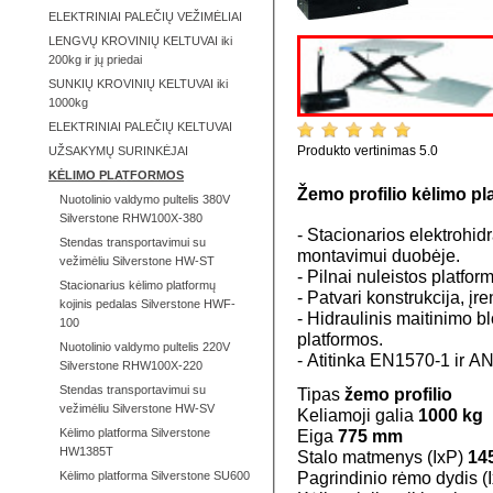
ELEKTRINIAI PALEČIŲ VEŽIMĖLIAI
LENGVŲ KROVINIŲ KELTUVAI iki
200kg ir jų priedai
SUNKIŲ KROVINIŲ KELTUVAI iki
1000kg
ELEKTRINIAI PALEČIŲ KELTUVAI
Produkto vertinimas
5.0
pagal
1
į
UŽSAKYMŲ SURINKĖJAI
KĖLIMO PLATFORMOS
Žemo profilio kėlimo p
Nuotolinio valdymo pultelis 380V
Silverstone RHW100X-380
- Stacionarios elektrohi
Stendas transportavimui su
montavimui duobėje.
vežimėliu Silverstone HW-ST
- Pilnai nuleistos platfo
Stacionarius kėlimo platformų
- Patvari konstrukcija, įr
kojinis pedalas Silverstone HWF-
- Hidraulinis maitinimo 
100
platformos.
Nuotolinio valdymo pultelis 220V
- Atitinka EN1570-1 ir 
Silverstone RHW100X-220
Stendas transportavimui su
Tipas
žemo profilio
vežimėliu Silverstone HW-SV
Keliamoji galia
1000 kg
Eiga
775 mm
Kėlimo platforma Silverstone
HW1385T
Stalo matmenys (IxP)
14
Pagrindinio rėmo dydis (
Kėlimo platforma Silverstone SU600