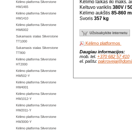
Kėlimo laikas iki maks. 
Kėlimo platforma Silverstone
Keltuvo variklis
380V / 5
HW1465
Kėlimo aukštis
85-860 
Kėlimo platforma Silverstone
Svoris
357
kg
HW1410
Kėlimo platforma Silverstone
HW6002
Užsisakykite internetu
Sukamasis stalas Silverstone
TT1000
Kėlimo platformos
Sukamasis stalas Silverstone
Daugiau informacijos:
TT800
mob. tel.
+370 682 57 410
Kėlimo platforma Silverstone
el. paštu:
pakrovejai@domin
HT2000
Kėlimo platforma Silverstone
HW502-Y
Kėlimo platforma Silverstone
HW4001
Kėlimo platforma Silverstone
HW1012-Y
Kėlimo platforma Silverstone
HW2011-Y
Kėlimo platforma Silverstone
HW3000-Y
Kėlimo platforma Silverstone