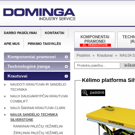
DARBO PASIŪLYMAI
KONTAKTAI
KOMPONENTAI
TECH
PRAMONEI
Į
APIE MUS
PIRKIMO TAISYKLĖS
EL. PARDUOTUVĖ
Pradinis
»
Krautuvai
»
NAUJA S
Komponentai pramonei
Ieškot
Technologinė įranga
Krautuvai
Kėlimo platforma Si
NAUDOTI KRAUTUVAI IR SANDĖLIO
TECHNIKA
padidinti
NAUJI DAUGIAKRYPČIAI KRAUTUVAI
COMBILIFT
NAUJI ŠAKINIAI KRAUTUVAI CLARK
NAUJA SANDĖLIO TECHNIKA
SILVERSTONE
RANKINIAI PALEČIŲ VEŽIMĖLIAI
ŽIRKLINIAI PALEČIŲ VEŽIMĖLIAI