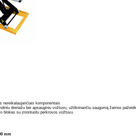
nimą
os nereikalaujančiais komponentais.
u vidiniu drenažu bei apsauginiu vožtuvu, užtikrinančiu saugumą žarnos pažeid
mo blokas su įmontuotu perkrovos vožtuvu.
00 mm