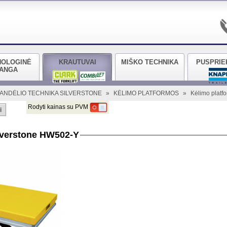
NOLOGINĖ
KRAUTUVAI
MIŠKO TECHNIKA
PUSPRIE
RANGA
ANDĖLIO TECHNIKA SILVERSTONE
»
KĖLIMO PLATFORMOS
»
Kėlimo platf
Rodyti kainas su PVM
i
lverstone HW502-Y