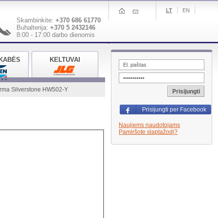
LT
EN
Skambinkite:
+370 686 61770
Buhalterija:
+370 5 2432146
8:00 - 17:00 darbo dienomis
KABĖS
KELTUVAI
orma Silverstone HW502-Y
Prisijungti
Prisijungti per Facebook
Naujiems naudotojams
Pamiršote slaptažodį?