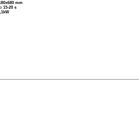
180x680 mm
io
15-20 s
1,1kW