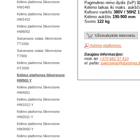
Kėlimo platforma Silverstone
Pagrindinio rėmo dydis (IxP)
1
Kėlimo laikas iki maks. aukšč
HW1465
Keltuvo variklis
380V / 50HZ 
Kėlimo platforma Silverstone
Kėlimo aukštis
190-900 mm
HW1410
Svoris
122
kg
Kėlimo platforma Silverstone
HW6002
Užsisakykite internetu
Sukamasis stalas Silverstone
TT1000
Kėlimo platformos
Sukamasis stalas Silverstone
Daugiau informacijos:
TT800
mob. tel.
+370 682 57 410
el. paštu:
pakrovejai@dominga.lt
Kėlimo platforma Silverstone
HT2000
Kėlimo platforma Silverstone
HW502-Y
Kėlimo platforma Silverstone
HW4001
Kėlimo platforma Silverstone
HW1012-Y
Kėlimo platforma Silverstone
HW2011-Y
Kėlimo platforma Silverstone
HW3000-Y
Kėlimo platforma Silverstone