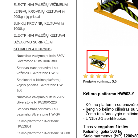
ELEKTRINIAI PALEČIŲ VEŽIMĖLIAI
LENGVŲ KROVINIŲ KELTUVAI iki
200kg ir jų priedai
SUNKIŲ KROVINIŲ KELTUVAI iki
1000kg
ELEKTRINIAI PALEČIŲ KELTUVAI
UŽSAKYMŲ SURINKĖJAI
KĖLIMO PLATFORMOS
Nuotolinio valdymo pultelis 380V
Silverstone RHW100X-380
Stendas transportavimui su
vežimėliu Silverstone HW-ST
Stacionarius kėlimo platformų
Produkto vertinimas
5.0
pagal
1
įverti
kojinis pedalas Silverstone HWF-
100
Kėlimo platforma HW502-Y
Nuotolinio valdymo pultelis 220V
Silverstone RHW100X-220
- Kėlimo platforma su priežiūr
- Įrenginio kėlimo cilindras s
Stendas transportavimui su
- Žemo triukšmo lygio maitini
vežimėliu Silverstone HW-SV
- EN1570-1 sertifikuotas.
Kėlimo platforma Silverstone
Tipas
viengubos žirklės
HW1385T
Keliamoji galia
500 kg
Kėlimo platforma Silverstone SU600
Stalo matmenys (IxP)
1200x8