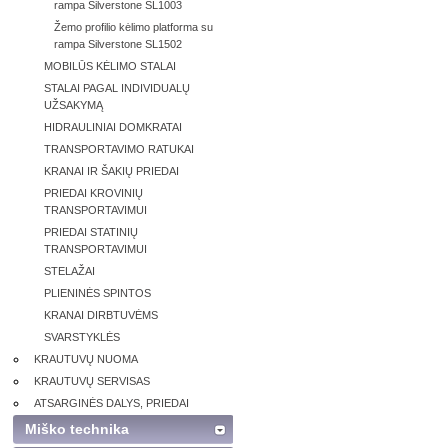
rampa Silverstone SL1003
Žemo profilio kėlimo platforma su
rampa Silverstone SL1502
MOBILŪS KĖLIMO STALAI
STALAI PAGAL INDIVIDUALŲ
UŽSAKYMĄ
HIDRAULINIAI DOMKRATAI
TRANSPORTAVIMO RATUKAI
KRANAI IR ŠAKIŲ PRIEDAI
PRIEDAI KROVINIŲ
TRANSPORTAVIMUI
PRIEDAI STATINIŲ
TRANSPORTAVIMUI
STELAŽAI
PLIENINĖS SPINTOS
KRANAI DIRBTUVĖMS
SVARSTYKLĖS
KRAUTUVŲ NUOMA
KRAUTUVŲ SERVISAS
ATSARGINĖS DALYS, PRIEDAI
Miško technika