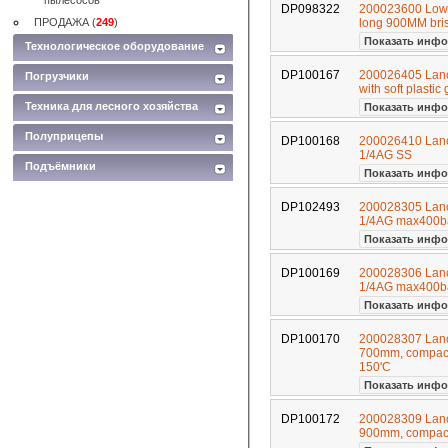
пылесосов
DP098322
200023600 Low 
ПРОДАЖА (
249
)
long 900MM bri
Показать инфо
Технологическое оборудование
DP100167
200026405 Lance
Погрузчики
with soft plast
Техника для лесного хозяйства
Показать инфо
Полуприцепы
DP100168
200026410 Lanc
1/4AG SS
Подъёмники
Показать инфо
DP102493
200028305 Lan
1/4AG max400b
Показать инфо
DP100169
200028306 Lan
1/4AG max400b
Показать инфо
DP100170
200028307 Lance
700mm, compact
150'C
Показать инфо
DP100172
200028309 Lance
900mm, compact