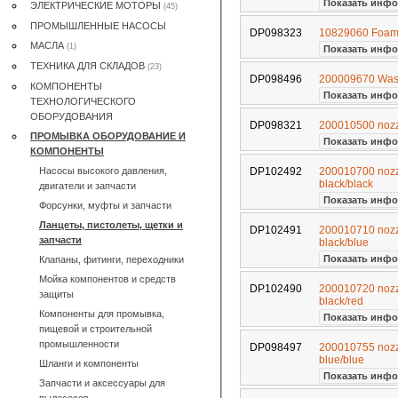
Показать инфо
ЭЛЕКТРИЧЕСКИE МОТОРЫ
(45)
ПРОМЫШЛЕННЫЕ НАСОСЫ
DP098323
10829060 Foam 
MАСЛА
(1)
Показать инфо
ТЕХНИКА ДЛЯ СКЛАДОВ
(23)
DP098496
200009670 Was
КОМПОНЕНТЫ
Показать инфо
ТЕХНОЛОГИЧЕСКОГО
ОБОРУДОВАНИЯ
DP098321
200010500 nozzl
ПРОМЫВКА ОБОРУДОВАНИЕ И
Показать инфо
КОМПОНЕНТЫ
Насосы высокого давления,
DP102492
200010700 nozzl
black/black
двигатели и запчасти
Показать инфо
Форсунки, муфты и запчасти
Ланцеты, пистолеты, щетки и
DP102491
200010710 nozzl
запчасти
black/blue
Показать инфо
Клапаны, фитинги, переходники
Мойка компонентов и средств
DP102490
200010720 nozzl
защиты
black/red
Компоненты для промывка,
Показать инфо
пищевой и строительной
промышленности
DP098497
200010755 nozzl
blue/blue
Шланги и компоненты
Показать инфо
Запчасти и аксессуары для