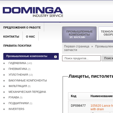
ПРЕДЛОЖЕНИЯ О РАБОТЕ
ПРОМЫШЛЕННЫЕ
ТЕХНОЛ
КОМПОНЕНТЫ
ОБОР
КОНТАКТЫ
О НАС
ЭЛ. МАГАЗИН
ПРАВИЛА ПОКУПКИ
Первая страница
»
Промышлен
запчасти
Промышленные компоненты
Поис
ГИДРАВЛИКА
(143)
ПНЕВМАТИКА
(2)
УПЛОТНЕНИЯ
(13)
Ланцеты, пистолеты
ВАКУУМНЫЕ КОМПОНЕНТЫ
ФИЛЬТРАЦИЯ
(6)
МЕХАНИЧЕСКАЯ ПЕРЕДАЧА
Код
Наименование
РУКАВА
(5)
ПОДШИПНИКИ
(1)
DP098477
105620 Lance ho
INVERTERS
with drain