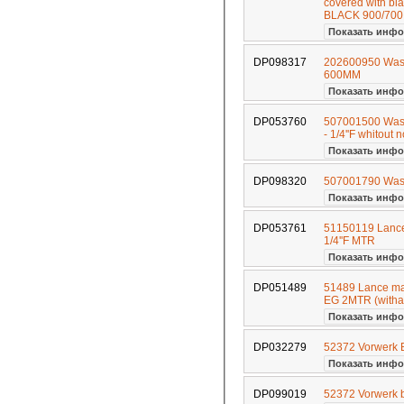
covered with bl
BLACK 900/70
Показать инфо
DP098317
202600950 Wash
600MM
Показать инфо
DP053760
507001500 Wash
- 1/4''F whitout 
Показать инфо
DP098320
507001790 Wa
Показать инфо
DP053761
51150119 Lance 
1/4''F MTR
Показать инфо
DP051489
51489 Lance mad
EG 2MTR (witha
Показать инфо
DP032279
52372 Vorwerk
Показать инфо
DP099019
52372 Vorwerk b