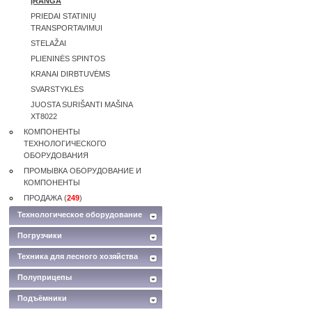
ĮRANGA
PRIEDAI STATINIŲ
TRANSPORTAVIMUI
STELAŽAI
PLIENINĖS SPINTOS
KRANAI DIRBTUVĖMS
SVARSTYKLĖS
JUOSTA SURIŠANTI MAŠINA
XT8022
КОМПОНЕНТЫ
ТЕХНОЛОГИЧЕСКОГО
ОБОРУДОВАНИЯ
ПРОМЫВКА ОБОРУДОВАНИЕ И
КОМПОНЕНТЫ
ПРОДАЖА (
249
)
Технологическое оборудование
Погрузчики
Техника для лесного хозяйства
Полуприцепы
Подъёмники