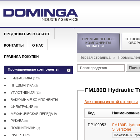
ПРЕДЛОЖЕНИЯ О РАБОТЕ
ПРОМЫШЛЕННЫЕ
ТЕХНОЛ
КОМПОНЕНТЫ
ОБОР
КОНТАКТЫ
О НАС
ЭЛ. МАГАЗИН
ПРАВИЛА ПОКУПКИ
Первая страница
»
Промышлен
Поис
Промышленные компоненты
ГИДРАВЛИКА
(143)
ПНЕВМАТИКА
(2)
FM180B Hydraulic T
УПЛОТНЕНИЯ
(13)
ВАКУУМНЫЕ КОМПОНЕНТЫ
Все товары из этой категории
ФИЛЬТРАЦИЯ
(6)
Код
Наименование
МЕХАНИЧЕСКАЯ ПЕРЕДАЧА
РУКАВА
(5)
DP109953
FM180B Hydraul
ПОДШИПНИКИ
(1)
Silverstone
INVERTERS
Показать инфо