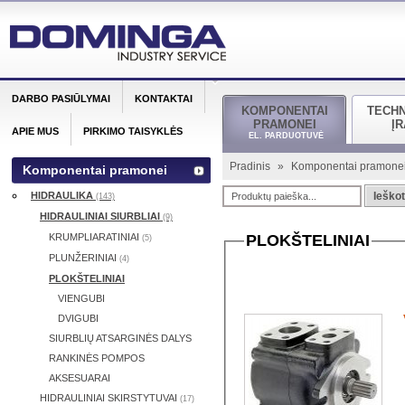
DARBO PASIŪLYMAI
KONTAKTAI
KOMPONENTAI
TECH
PRAMONEI
Į
APIE MUS
PIRKIMO TAISYKLĖS
EL. PARDUOTUVĖ
Pradinis
»
Komponentai pramone
Komponentai pramonei
HIDRAULIKA
Ieškot
(143)
HIDRAULINIAI SIURBLIAI
(9)
KRUMPLIARATINIAI
PLOKŠTELINIAI
(5)
PLUNŽERINIAI
(4)
PLOKŠTELINIAI
VIENGUBI
DVIGUBI
SIURBLIŲ ATSARGINĖS DALYS
RANKINĖS POMPOS
AKSESUARAI
HIDRAULINIAI SKIRSTYTUVAI
(17)