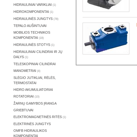
HIDRAULINIAI VARIKLIAI
(1)
HIDROKOMPONENTAI
(1)
HIDRAULINĖS JUNGTYS
(78)
TEPALO AUŠINTUVAI
MOBILIOS TECHNIKOS
KOMPONENTAI
(18)
HIDRAULINĖS STOTYS
(1)
HIDRAULINIAI CILINDRAI IR JŲ
DALYS
(1)
TELESKOPINIAI CILINDRAI
MANOMETRAI
(4)
SLĖGIO JUTIKLIAI, RĖLĖS,
TERMOSTATAI
HIDRO AKUMULIATORIAI
ROTATORIAI
(10)
ŽARNŲ GAMYBOS ĮRANGA
GRIEBTUVAI
ELEKTROMAGNETINĖS RITĖS
(1)
ELEKTRINĖS JUNGTYS
OMFB HIDRAULIKOS
KOMPONENTAI