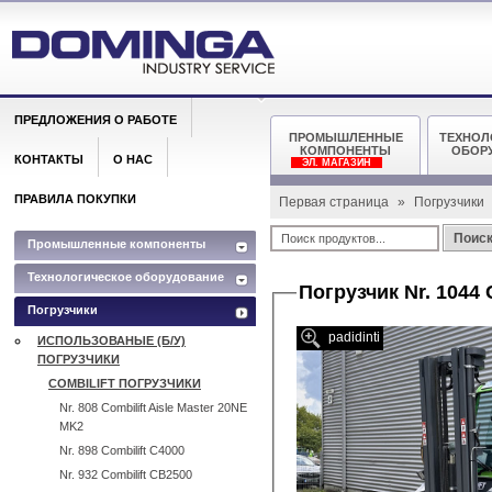
ПРЕДЛОЖЕНИЯ О РАБОТЕ
ПРОМЫШЛЕННЫЕ
ТЕХНОЛ
КОМПОНЕНТЫ
ОБОР
КОНТАКТЫ
О НАС
ЭЛ. МАГАЗИН
ПРАВИЛА ПОКУПКИ
Первая страница
»
Погрузчики
Поис
Промышленные компоненты
Технологическое оборудование
Погрузчик Nr. 1044 
Погрузчики
padidinti
ИСПОЛЬЗОВАНЫЕ (Б/У)
ПОГРУЗЧИКИ
COMBILIFT ПОГРУЗЧИКИ
Nr. 808 Combilift Aisle Master 20NE
MK2
Nr. 898 Combilift C4000
Nr. 932 Combilift CB2500