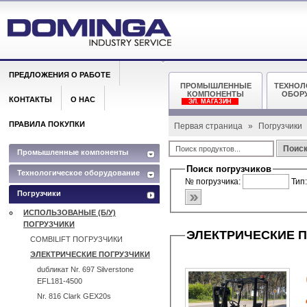
ПРЕДЛОЖЕНИЯ О РАБОТЕ
ПРОМЫШЛЕННЫЕ
ТЕХНОЛ
КОМПОНЕНТЫ
ОБОР
КОНТАКТЫ
О НАС
ЭЛ. МАГАЗИН
ПРАВИЛА ПОКУПКИ
Первая страница
»
Погрузчики
Поис
Промышленные компоненты
Поиск погрузчиков
Технологическое оборудование
№ погрузчика:
Тип
Погрузчики
ИСПОЛЬЗОВАНЫЕ (Б/У)
ПОГРУЗЧИКИ
ЭЛЕКТРИЧЕСКИЕ 
COMBILIFT ПОГРУЗЧИКИ
ЭЛЕКТРИЧЕСКИЕ ПОГРУЗЧИКИ
duбликат Nr. 697 Silverstone
EFL181-4500
Nr. 816 Clark GEX20s