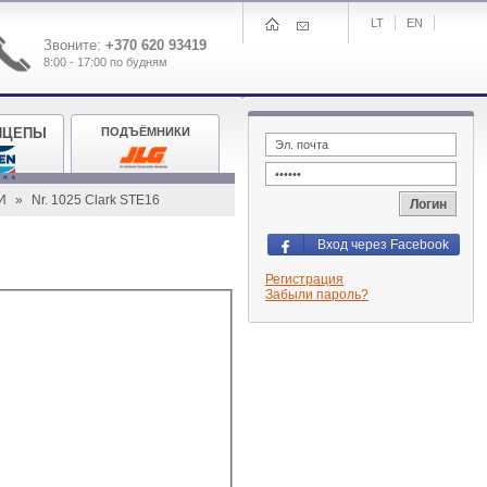
LT
EN
Звоните
:
+370 620 93419
8:00 - 17:00 по будням
ИЦЕПЫ
ПОДЪЁМНИКИ
КИ
»
Nr. 1025 Clark STE16
Логин
Вход через Facebook
Регистрация
Забыли пароль?