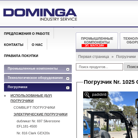
ПРЕДЛОЖЕНИЯ О РАБОТЕ
ПРОМЫШЛЕННЫЕ
ТЕХНОЛ
КОМПОНЕНТЫ
ОБОР
КОНТАКТЫ
О НАС
ЭЛ. МАГАЗИН
ПРАВИЛА ПОКУПКИ
Первая страница
»
Погрузчики
Поис
Промышленные компоненты
Технологическое оборудование
Погрузчик Nr. 1025 
Погрузчики
padidinti
ИСПОЛЬЗОВАНЫЕ (Б/У)
ПОГРУЗЧИКИ
COMBILIFT ПОГРУЗЧИКИ
ЭЛЕКТРИЧЕСКИЕ ПОГРУЗЧИКИ
duбликат Nr. 697 Silverstone
EFL181-4500
Nr. 816 Clark GEX20s