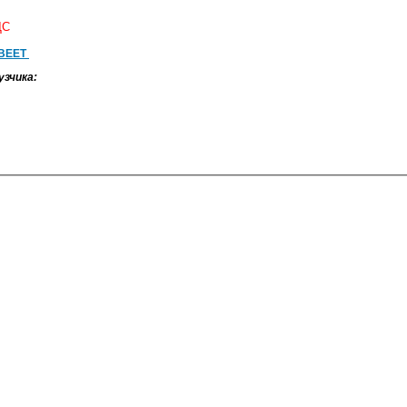
ДС
ВЕЕТ
узчика: