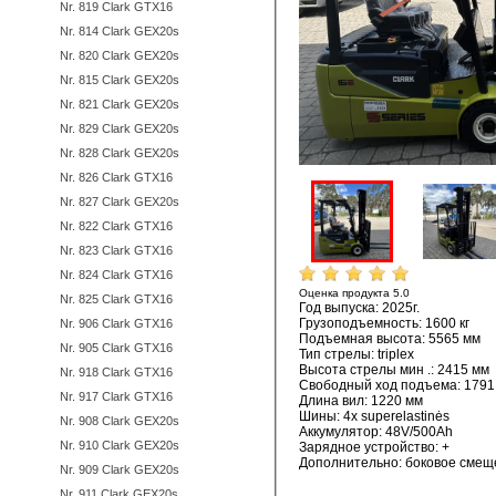
Nr. 819 Clark GTX16
Nr. 814 Clark GEX20s
Nr. 820 Clark GEX20s
Nr. 815 Clark GEX20s
Nr. 821 Clark GEX20s
Nr. 829 Clark GEX20s
Nr. 828 Clark GEX20s
Nr. 826 Clark GTX16
Nr. 827 Clark GEX20s
Nr. 822 Clark GTX16
Nr. 823 Clark GTX16
Nr. 824 Clark GTX16
Оценка продукта
5.0
по
1
оценке
Nr. 825 Clark GTX16
Год выпуска: 2025г.
Грузоподъемность: 1600 кг
Nr. 906 Clark GTX16
Подъемная высота: 5565 мм
Nr. 905 Clark GTX16
Тип стрелы: triplex
Bысота стрелы мин .: 2415 мм
Nr. 918 Clark GTX16
Свободный ход подъема: 1791
Nr. 917 Clark GTX16
Длина вил: 1220 мм
Шины: 4x superelastinės
Nr. 908 Clark GEX20s
Аккумулятор: 48V/500Ah
Nr. 910 Clark GEX20s
Зарядное устройство: +
Дополнительно: боковое смеще
Nr. 909 Clark GEX20s
Nr. 911 Clark GEX20s