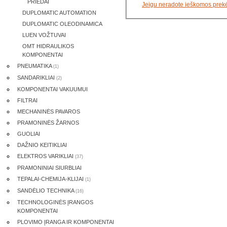
PRIEDAI
Jeigu neradote ieškomos prek
DUPLOMATIC AUTOMATION
DUPLOMATIC OLEODINAMICA
LUEN VOŽTUVAI
OMT HIDRAULIKOS
KOMPONENTAI
PNEUMATIKA
(1)
SANDARIKLIAI
(2)
KOMPONENTAI VAKUUMUI
FILTRAI
MECHANINĖS PAVAROS
PRAMONINĖS ŽARNOS
GUOLIAI
DAŽNIO KEITIKLIAI
ELEKTROS VARIKLIAI
(37)
PRAMONINIAI SIURBLIAI
TEPALAI-CHEMIJA-KLIJAI
(1)
SANDĖLIO TECHNIKA
(16)
TECHNOLOGINĖS ĮRANGOS
KOMPONENTAI
PLOVIMO ĮRANGA IR KOMPONENTAI