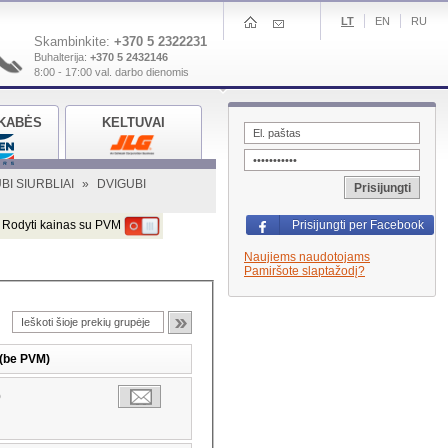
LT
EN
RU
Skambinkite:
+370 5 2322231
Buhalterija:
+370 5 2432146
8:00 - 17:00 val. darbo dienomis
KABĖS
KELTUVAI
BI SIURBLIAI
»
DVIGUBI
Prisijungti
Rodyti kainas su PVM
Prisijungti per Facebook
Naujiems naudotojams
Pamiršote slaptažodį?
 (be PVM)
0