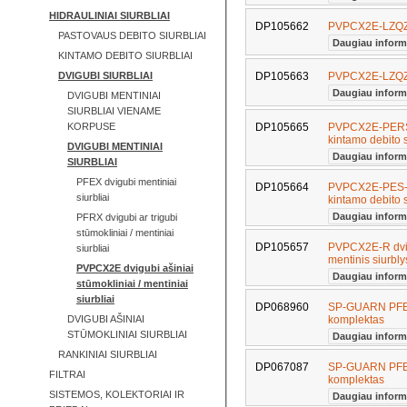
HIDRAULINIAI SIURBLIAI
DP105662
PVPCX2E-LZQ
PASTOVAUS DEBITO SIURBLIAI
Daugiau inform
KINTAMO DEBITO SIURBLIAI
DVIGUBI SIURBLIAI
DP105663
PVPCX2E-LZQ
Daugiau inform
DVIGUBI MENTINIAI
SIURBLIAI VIENAME
DP105665
PVPCX2E-PERS-S
KORPUSE
kintamo debito 
DVIGUBI MENTINIAI
Daugiau inform
SIURBLIAI
PFEX dvigubi mentiniai
DP105664
PVPCX2E-PES-SP
siurbliai
kintamo debito 
Daugiau inform
PFRX dvigubi ar trigubi
stūmokliniai / mentiniai
DP105657
PVPCX2E-R dvigu
siurbliai
mentinis siurbl
PVPCX2E dvigubi ašiniai
Daugiau inform
stūmokliniai / mentiniai
siurbliai
DP068960
SP-GUARN PFEX
komplektas
DVIGUBI AŠINIAI
STŪMOKLINIAI SIURBLIAI
Daugiau inform
RANKINIAI SIURBLIAI
DP067087
SP-GUARN PFEX
FILTRAI
komplektas
SISTEMOS, KOLEKTORIAI IR
Daugiau inform