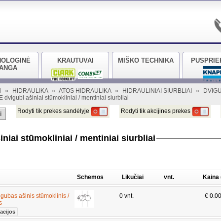
NOLOGINĖ
KRAUTUVAI
MIŠKO TECHNIKA
PUSPRIE
RANGA
i
»
HIDRAULIKA
»
ATOS HIDRAULIKA
»
HIDRAULINIAI SIURBLIAI
»
DVIGU
vigubi ašiniai stūmokliniai / mentiniai siurbliai
Rodyti tik prekes sandėlyje
Rodyti tik akcijines prekes
i
iai stūmokliniai / mentiniai siurbliai
Schemos
Likučiai
vnt.
Kaina
bas ašinis stūmoklinis /
0 vnt.
€ 0.0
ys
acijos