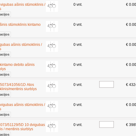
gubas ašinis stūmoklinis /
0 vnt.
€ 0.0
ys
acijos
nis stūmoklinis kintamo
0 vnt.
€ 0.0
acijos
bas ašinis stūmoklinis /
0 vnt.
€ 0.0
ys
acijos
ntamo debito ašinis
0 vnt.
€ 0.0
blys
acijos
073/41056/1D Atos
0 vnt.
€ 432
linis/mentinis siurblys
acijos
gubas ašinis stūmoklinis /
0 vnt.
€ 0.0
ys
acijos
73/51129/5D 10 dvigubas
0 vnt.
€ 398
is / mentinis siurblys
acijos