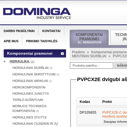
DARBO PASIŪLYMAI
KONTAKTAI
KOMPONENTAI
TECH
PRAMONEI
Į
APIE MUS
PIRKIMO TAISYKLĖS
EL. PARDUOTUVĖ
Pradinis
»
Komponentai pramone
Komponentai pramonei
MENTINIAI SIURBLIAI
»
PVPCX2E d
HIDRAULIKA
(18)
Ieškot
HIDRAULINIAI SIURBLIAI
(3)
HIDRAULINIAI SKIRSTYTUVAI
(4)
PVPCX2E dvigubi ašin
HIDRAULINIAI VARIKLIAI
(1)
HIDROKOMPONENTAI
HIDRAULINĖS JUNGTYS
TEPALO AUŠINTUVAI
Kodas
Prekė
MOBILIOS TECHNIKOS
KOMPONENTAI
(6)
DP105655
PVPCX2E-C dvigu
mentinis siurbl
HIDRAULINĖS STOTYS
Daugiau inform
HIDRAULINIAI CILINDRAI IR JŲ