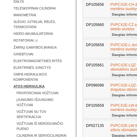
DALYS
DP105656
PVPCX2E-CH dvi
TELESKOPINIAI CILINDRAI
mentinis siurbl
Daugiau inform
MANOMETRAI
SLĖGIO JUTIKLIAI, RĖLĖS,
DP105660
PVPCX2E-CZ aši
TERMOSTATAI
debito siurblys
HIDRO AKUMULIATORIAI
Daugiau inform
ROTATORIAI
(4)
DP105658
PVPCX2E-L dvigu
ŽARNŲ GAMYBOS ĮRANGA
mentinis siurbl
GRIEBTUVAI
Daugiau inform
ELEKTROMAGNETINĖS RITĖS
DP105661
PVPCX2E-LQZ ki
ELEKTRINĖS JUNGTYS
stūmoklinis siur
OMFB HIDRAULIKOS
Daugiau inform
KOMPONENTAI
DP096096
PVPCX2E-LQZ-5
ATOS HIDRAULIKA
dvigubas stūmok
PROPORCINIAI VOŽTUVAI
Daugiau inform
ĮJUNGIMO-IŠJUNGIMO
VOŽTUVAI
DP105659
PVPCX2E-LW dvi
mentinis siurbl
VOŽTUVAI SU TÜV
Daugiau inform
SERTIFIKACIJA
VOŽTUVAI IŠ NERŪDIJANČIO
DP027135
PVPCX2E-LW-50
PLIENO
ašinis stūmoklin
CILINDRAI IR SERVOCILINDRAI
Daugiau inform