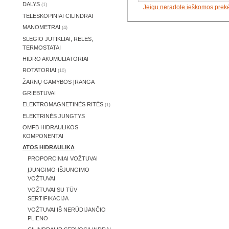
DALYS
(1)
Jeigu neradote ieškomos prek
TELESKOPINIAI CILINDRAI
MANOMETRAI
(4)
SLĖGIO JUTIKLIAI, RĖLĖS,
TERMOSTATAI
HIDRO AKUMULIATORIAI
ROTATORIAI
(10)
ŽARNŲ GAMYBOS ĮRANGA
GRIEBTUVAI
ELEKTROMAGNETINĖS RITĖS
(1)
ELEKTRINĖS JUNGTYS
OMFB HIDRAULIKOS
KOMPONENTAI
ATOS HIDRAULIKA
PROPORCINIAI VOŽTUVAI
ĮJUNGIMO-IŠJUNGIMO
VOŽTUVAI
VOŽTUVAI SU TÜV
SERTIFIKACIJA
VOŽTUVAI IŠ NERŪDIJANČIO
PLIENO