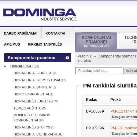
DARBO PASIŪLYMAI
KONTAKTAI
KOMPONENTAI
TECH
PRAMONEI
Į
APIE MUS
PIRKIMO TAISYKLĖS
EL. PARDUOTUVĖ
Pradinis
»
Komponentai pramone
Komponentai pramonei
siurbliai
HIDRAULIKA
(143)
Ieškot
HIDRAULINIAI SIURBLIAI
(9)
HIDRAULINIAI SKIRSTYTUVAI
(17)
PM rankiniai siurblia
HIDRAULINIAI VARIKLIAI
(1)
HIDROKOMPONENTAI
(1)
Kodas
Prekė
HIDRAULINĖS JUNGTYS
(78)
TEPALO AUŠINTUVAI
DP105679
PM-112 rankinis
MOBILIOS TECHNIKOS
Daugiau inform
KOMPONENTAI
(18)
HIDRAULINĖS STOTYS
(1)
DP109396
PM-120 rankinis
Daugiau inform
HIDRAULINIAI CILINDRAI IR JŲ