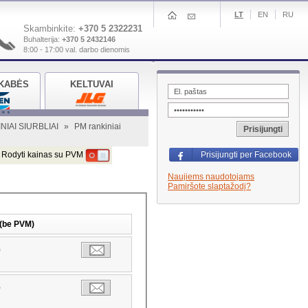
LT
EN
RU
Skambinkite:
+370 5 2322231
Buhalterija:
+370 5 2432146
8:00 - 17:00 val. darbo dienomis
KABĖS
KELTUVAI
NIAI SIURBLIAI
»
PM rankiniai
Prisijungti
Rodyti kainas su PVM
Prisijungti per Facebook
Naujiems naudotojams
Pamiršote slaptažodį?
 (be PVM)
0
0