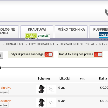
NOLOGINĖ
KRAUTUVAI
MIŠKO TECHNIKA
PUSPRIE
RANGA
i
»
HIDRAULIKA
»
ATOS HIDRAULIKA
»
HIDRAULINIAI SIURBLIAI
»
RANKI
Rodyti tik prekes sandėlyje
Rodyti tik akcijines prekes
i
i
Schemos
Likučiai
vnt.
Kaina
 siurblys
0 vnt.
€ 0.0
acijos
 siurblys
0 vnt.
€ 0.0
acijos