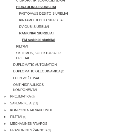
CILINDRAI IR SERVOCILINDRAI
HIDRAULINIAI SIURBLIAI
PASTOVAUS DEBITO SIURBLIAI
KINTAMO DEBITO SIURBLIAI
DVIGUBI SIURBLIAI
RANKINIAI SIURBLIAI
PM rankiniai siurbliai
FILTRAI
SISTEMOS, KOLEKTORIAI IR
PRIEDAI
DUPLOMATIC AUTOMATION
DUPLOMATIC OLEODINAMICA
(2)
LUEN VOŽTUVAI
OMT HIDRAULIKOS
KOMPONENTAI
PNEUMATIKA
(2)
SANDARIKLIAI
(13)
KOMPONENTAI VAKUUMUI
FILTRAI
(6)
MECHANINĖS PAVAROS
PRAMONINĖS ŽARNOS
(5)