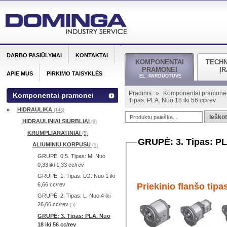
DARBO PASIŪLYMAI
KONTAKTAI
KOMPONENTAI
TECH
PRAMONEI
Į
APIE MUS
PIRKIMO TAISYKLĖS
EL. PARDUOTUVĖ
Pradinis
»
Komponentai pramone
Komponentai pramonei
Tipas: PLA. Nuo 18 iki 56 cc/rev
HIDRAULIKA
(143)
Ieškot
HIDRAULINIAI SIURBLIAI
(9)
KRUMPLIARATINIAI
(5)
GRUPĖ: 3. Tipas: PLA
ALIUMINIU KORPUSU
(5)
GRUPĖ: 0,5. Tipas: M. Nuo
0,33 iki 1,33 cc/rev
GRUPĖ: 1. Tipas: LO. Nuo 1 iki
6,66 cc/rev
Priekinio flanšo tipa
GRUPĖ: 2. Tipas: L. Nuo 4 iki
26,66 cc/rev
(5)
GRUPĖ: 3. Tipas: PLA. Nuo
18 iki 56 cc/rev