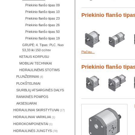
Priekinio flanšo tipas 09
Priekinio flanšo tipas 10
Priekinio flanšo tipa
Priekinio flanšo tipas 23
Priekinio flanšo tipas 26
Priekinio flanšo tipas 50
Priekinio flanšo tipas 19
GRUPĖ: 4. Tipas: PLC. Nuo
53,33 iki 150 cc/rev
Plačiau...
KETAUS KORPUSU
MOBILIAI TECHNIKAI
Priekinio flanšo tipa
HIDRAULINĖMS STOTIMS
PLUNŽERINIAI
(4)
PLOKŠTELINIAI
SIURBLIŲ ATSARGINĖS DALYS
RANKINĖS POMPOS
AKSESUARAI
HIDRAULINIAI SKIRSTYTUVAI
(17)
HIDRAULINIAI VARIKLIAI
(1)
HIDROKOMPONENTAI
(1)
HIDRAULINĖS JUNGTYS
(78)