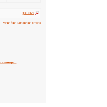
QBF-06/1
Visos šios kategorijos prekės
dominga.lt