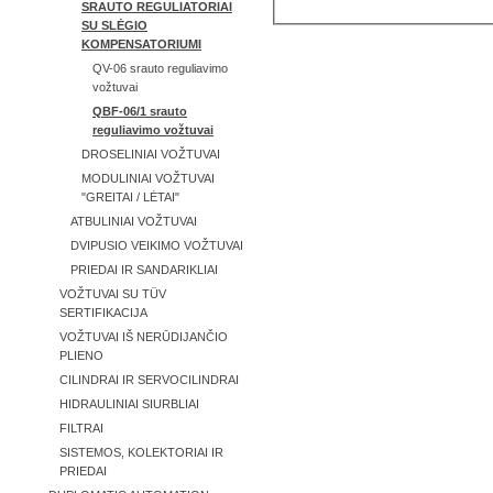
SRAUTO REGULIATORIAI
SU SLĖGIO
KOMPENSATORIUMI
QV-06 srauto reguliavimo
vožtuvai
QBF-06/1 srauto
reguliavimo vožtuvai
DROSELINIAI VOŽTUVAI
MODULINIAI VOŽTUVAI
"GREITAI / LĖTAI"
ATBULINIAI VOŽTUVAI
DVIPUSIO VEIKIMO VOŽTUVAI
PRIEDAI IR SANDARIKLIAI
VOŽTUVAI SU TÜV
SERTIFIKACIJA
VOŽTUVAI IŠ NERŪDIJANČIO
PLIENO
CILINDRAI IR SERVOCILINDRAI
HIDRAULINIAI SIURBLIAI
FILTRAI
SISTEMOS, KOLEKTORIAI IR
PRIEDAI