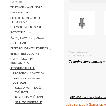
DALYS
(1)
TELESKOPINIAI CILINDRAI
MANOMETRAI
(4)
SLĖGIO JUTIKLIAI, RĖLĖS,
TERMOSTATAI
HIDRO AKUMULIATORIAI
ROTATORIAI
(10)
ŽARNŲ GAMYBOS ĮRANGA
GRIEBTUVAI
ELEKTROMAGNETINĖS RITĖS
(1)
Cross reference
:
ELEKTRINĖS JUNGTYS
ATOS QBF-06/1 /PE
OMFB HIDRAULIKOS
Techninė konsultacija:
mo
KOMPONENTAI
ATOS HIDRAULIKA
PROPORCINIAI VOŽTUVAI
ĮJUNGIMO-IŠJUNGIMO
VOŽTUVAI
SLĖGIO KONTROLĖS
VOŽTUVAI
KRYPTINIAI VOŽTUVAI
QBF-06/1 srauto reguliavimo 
SRAUTO KONTROLĖ
Jeigu neradote ieškomos prek