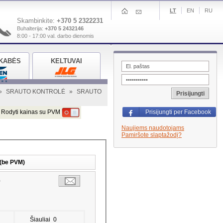
LT
EN
RU
Skambinkite:
+370 5 2322231
Buhalterija:
+370 5 2432146
8:00 - 17:00 val. darbo dienomis
KABĖS
KELTUVAI
»
SRAUTO KONTROLĖ
»
SRAUTO
Prisijungti
Rodyti kainas su PVM
Prisijungti per Facebook
Naujiems naudotojams
Pamiršote slaptažodį?
 (be PVM)
0
Šiauliai
0