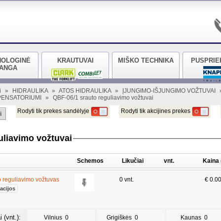
NOLOGINĖ
KRAUTUVAI
MIŠKO TECHNIKA
PUSPRIE
RANGA
i
»
HIDRAULIKA
»
ATOS HIDRAULIKA
»
ĮJUNGIMO-IŠJUNGIMO VOŽTUVAI
MPENSATORIUMI
»
QBF-06/1 srauto reguliavimo vožtuvai
Rodyti tik prekes sandėlyje
Rodyti tik akcijines prekes
i
uliavimo vožtuvai
Schemos
Likučiai
vnt.
Kaina
o reguliavimo vožtuvas
0 vnt.
€ 0.0
acijos
 (vnt.):
Vilnius
0
Grigiškės
0
Kaunas
0