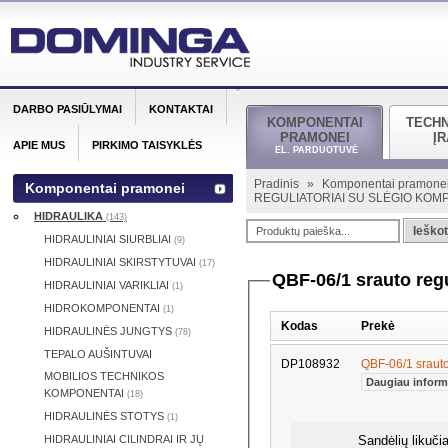
DARBO PASIŪLYMAI
KONTAKTAI
KOMPONENTAI
TECH
PRAMONEI
Į
APIE MUS
PIRKIMO TAISYKLĖS
EL. PARDUOTUVĖ
Pradinis
»
Komponentai pramone
Komponentai pramonei
REGULIATORIAI SU SLĖGIO KO
HIDRAULIKA
(143)
Ieškot
HIDRAULINIAI SIURBLIAI
(9)
HIDRAULINIAI SKIRSTYTUVAI
(17)
QBF-06/1 srauto reg
HIDRAULINIAI VARIKLIAI
(1)
HIDROKOMPONENTAI
(1)
Kodas
Prekė
HIDRAULINĖS JUNGTYS
(78)
TEPALO AUŠINTUVAI
DP108932
QBF-06/1 sraut
MOBILIOS TECHNIKOS
Daugiau inform
KOMPONENTAI
(18)
HIDRAULINĖS STOTYS
(1)
HIDRAULINIAI CILINDRAI IR JŲ
Sandėlių likučiai