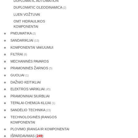
DUPLOMATIC AUTOMATION
DUPLOMATIC OLEODINAMICA
(2)
LUEN VOŽTUVAI
OMT HIDRAULIKOS
KOMPONENTAI
PNEUMATIKA
(2)
SANDARIKLIAI
(13)
KOMPONENTAI VAKUUMUI
FILTRAI
(6)
MECHANINĖS PAVAROS
PRAMONINĖS ŽARNOS
(5)
GUOLIAI
(1)
DAŽNIO KEITIKLIAI
ELEKTROS VARIKLIAI
(45)
PRAMONINIAI SIURBLIAI
TEPALAI-CHEMIJA-KLIJAI
(1)
SANDĖLIO TECHNIKA
(23)
TECHNOLOGINĖS ĮRANGOS
KOMPONENTAI
PLOVIMO ĮRANGA IR KOMPONENTAI
IŠPARDAVIMAS (
249
)