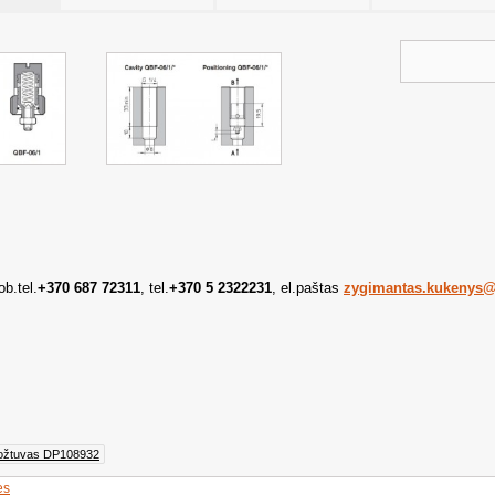
b.tel.
+370 687 72311
, tel.
+370 5 2322231
, el.paštas
zygimantas.kukenys@
vožtuvas DP108932
ės