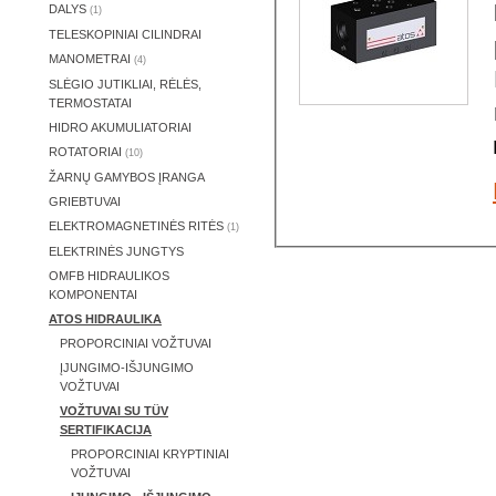
DALYS
(1)
TELESKOPINIAI CILINDRAI
MANOMETRAI
(4)
SLĖGIO JUTIKLIAI, RĖLĖS,
TERMOSTATAI
HIDRO AKUMULIATORIAI
ROTATORIAI
(10)
ŽARNŲ GAMYBOS ĮRANGA
GRIEBTUVAI
ELEKTROMAGNETINĖS RITĖS
(1)
ELEKTRINĖS JUNGTYS
OMFB HIDRAULIKOS
KOMPONENTAI
ATOS HIDRAULIKA
PROPORCINIAI VOŽTUVAI
ĮJUNGIMO-IŠJUNGIMO
VOŽTUVAI
VOŽTUVAI SU TÜV
SERTIFIKACIJA
PROPORCINIAI KRYPTINIAI
VOŽTUVAI