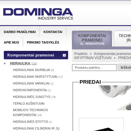
DARBO PASIŪLYMAI
KONTAKTAI
KOMPONENTAI
TECH
PRAMONEI
Į
APIE MUS
PIRKIMO TAISYKLĖS
EL. PARDUOTUVĖ
Pradinis
»
Komponentai pramone
Komponentai pramonei
KRYPTINIAI VOŽTUVAI
»
PRIEDA
HIDRAULIKA
(143)
Ieškot
HIDRAULINIAI SIURBLIAI
(9)
HIDRAULINIAI SKIRSTYTUVAI
(17)
PRIEDAI
HIDRAULINIAI VARIKLIAI
(1)
HIDROKOMPONENTAI
(1)
HIDRAULINĖS JUNGTYS
(78)
TEPALO AUŠINTUVAI
MOBILIOS TECHNIKOS
KOMPONENTAI
(18)
HIDRAULINĖS STOTYS
(1)
HIDRAULINIAI CILINDRAI IR JŲ