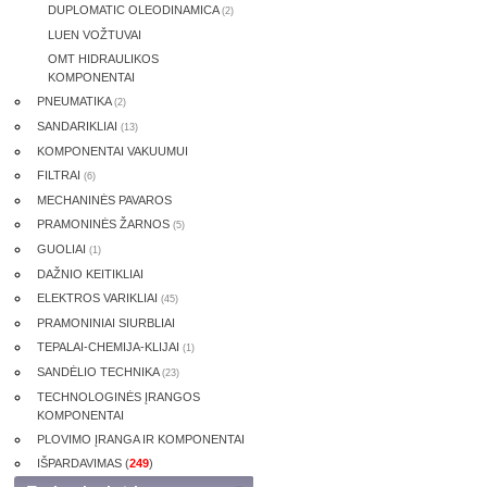
DUPLOMATIC OLEODINAMICA
(2)
LUEN VOŽTUVAI
OMT HIDRAULIKOS
KOMPONENTAI
PNEUMATIKA
(2)
SANDARIKLIAI
(13)
KOMPONENTAI VAKUUMUI
FILTRAI
(6)
MECHANINĖS PAVAROS
PRAMONINĖS ŽARNOS
(5)
GUOLIAI
(1)
DAŽNIO KEITIKLIAI
ELEKTROS VARIKLIAI
(45)
PRAMONINIAI SIURBLIAI
TEPALAI-CHEMIJA-KLIJAI
(1)
SANDĖLIO TECHNIKA
(23)
TECHNOLOGINĖS ĮRANGOS
KOMPONENTAI
PLOVIMO ĮRANGA IR KOMPONENTAI
IŠPARDAVIMAS (
249
)