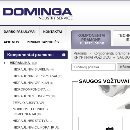
DARBO PASIŪLYMAI
KONTAKTAI
KOMPONENTAI
TECH
PRAMONEI
Į
APIE MUS
PIRKIMO TAISYKLĖS
EL. PARDUOTUVĖ
Pradinis
»
Komponentai pramone
Komponentai pramonei
KRYPTINIAI VOŽTUVAI
»
SAUGOS
HIDRAULIKA
(143)
Ieškot
HIDRAULINIAI SIURBLIAI
(9)
HIDRAULINIAI SKIRSTYTUVAI
(17)
SAUGOS VOŽTUVAI 
HIDRAULINIAI VARIKLIAI
(1)
HIDROKOMPONENTAI
(1)
HIDRAULINĖS JUNGTYS
(78)
TEPALO AUŠINTUVAI
MOBILIOS TECHNIKOS
KOMPONENTAI
(18)
HIDRAULINĖS STOTYS
(1)
HIDRAULINIAI CILINDRAI IR JŲ