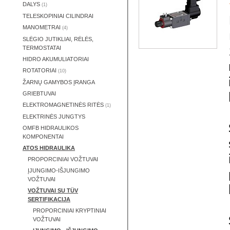
DALYS
(1)
TELESKOPINIAI CILINDRAI
MANOMETRAI
(4)
SLĖGIO JUTIKLIAI, RĖLĖS,
TERMOSTATAI
HIDRO AKUMULIATORIAI
ROTATORIAI
(10)
ŽARNŲ GAMYBOS ĮRANGA
GRIEBTUVAI
ELEKTROMAGNETINĖS RITĖS
(1)
ELEKTRINĖS JUNGTYS
OMFB HIDRAULIKOS
KOMPONENTAI
ATOS HIDRAULIKA
PROPORCINIAI VOŽTUVAI
ĮJUNGIMO-IŠJUNGIMO
VOŽTUVAI
VOŽTUVAI SU TÜV
SERTIFIKACIJA
PROPORCINIAI KRYPTINIAI
VOŽTUVAI