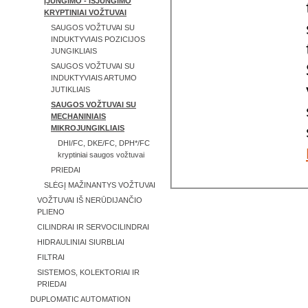
ĮJUNGIMO - IŠJUNGIMO
KRYPTINIAI VOŽTUVAI
SAUGOS VOŽTUVAI SU
INDUKTYVIAIS POZICIJOS
JUNGIKLIAIS
SAUGOS VOŽTUVAI SU
INDUKTYVIAIS ARTUMO
JUTIKLIAIS
SAUGOS VOŽTUVAI SU
MECHANINIAIS
MIKROJUNGIKLIAIS
DHI/FC, DKE/FC, DPH*/FC
kryptiniai saugos vožtuvai
PRIEDAI
SLĖGĮ MAŽINANTYS VOŽTUVAI
VOŽTUVAI IŠ NERŪDIJANČIO
PLIENO
CILINDRAI IR SERVOCILINDRAI
HIDRAULINIAI SIURBLIAI
FILTRAI
SISTEMOS, KOLEKTORIAI IR
PRIEDAI
DUPLOMATIC AUTOMATION