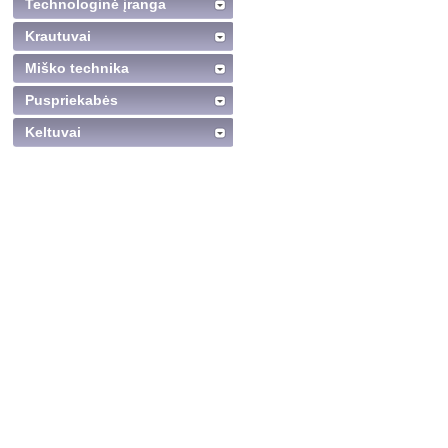
Technologinė įranga
Krautuvai
Miško technika
Puspriekabės
Keltuvai